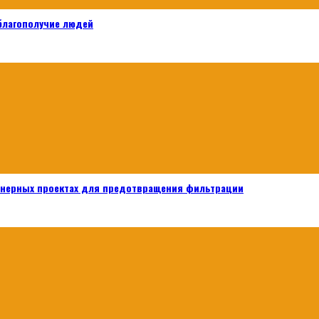
 благополучие людей
енерных проектах для предотвращения фильтрации