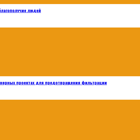
 благополучие людей
енерных проектах для предотвращения фильтрации