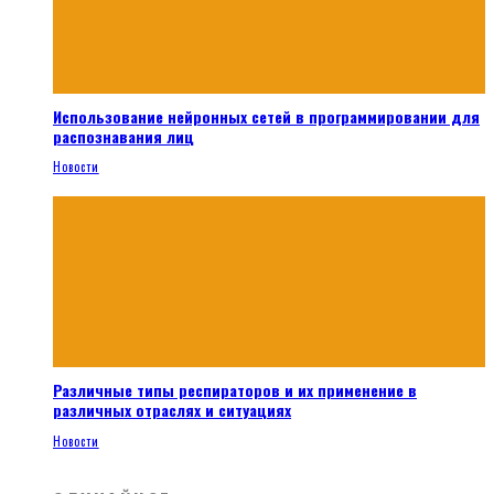
Использование нейронных сетей в программировании для
распознавания лиц
Новости
Различные типы респираторов и их применение в
различных отраслях и ситуациях
Новости