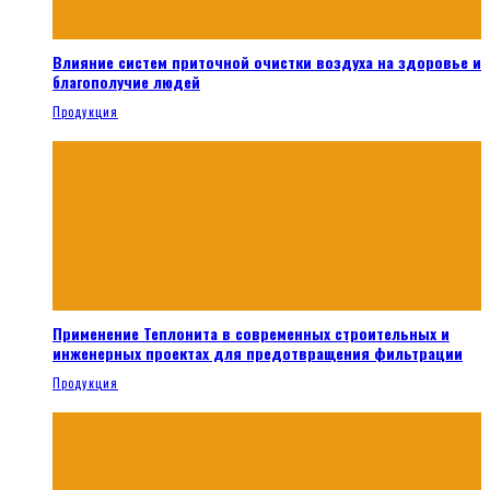
Влияние систем приточной очистки воздуха на здоровье и
благополучие людей
Продукция
Применение Теплонита в современных строительных и
инженерных проектах для предотвращения фильтрации
Продукция