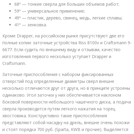
68º — тонкие сверла для больших объемов работ;
59º — универсальное применение;
49º — пластик, дерево, свинец, медь, легкие сплавы;
41º — зенковка.
Кроме Drapper, на российском рынке присутствуют две его
полные копии: заточные устройства Riss 8100v и Craftsmann 9-
6677. Если судить по внешнему виду и отзывам, качество
изготовления первого несколько уступает Drapper и
Craftsmann.
Заточные приспособления с набором фиксированных
отверстий под определенные диаметры сверл внешне
несколько отличаются друг от друга, но в принципе устроены
одинаково. Угол заточки у них обеспечивается наклоном
боковой поверхности небольшого чашечного диска, а подача
сверла производится путем легкого нажатия на торец
хвостовика. Конструктивно такие приспособления
представляют собой насадку на дрель, внешне очень похожи
и стоят порядка 700 руб. (Sparta, KWB и прочие). Выделяется