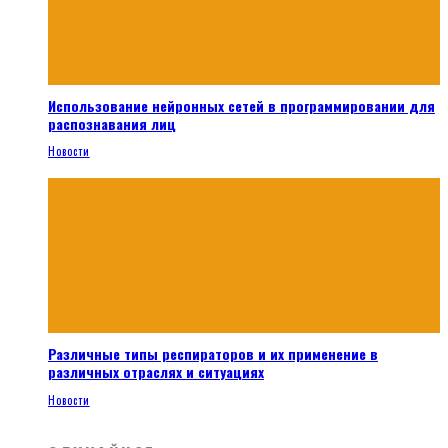
Использование нейронных сетей в программировании для
распознавания лиц
Новости
Различные типы респираторов и их применение в
различных отраслях и ситуациях
Новости