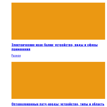
Электрические кран-балки: устройство, виды и сферы
применения
Разное
Оптоволоконные патч-корды: устройство, типы и область