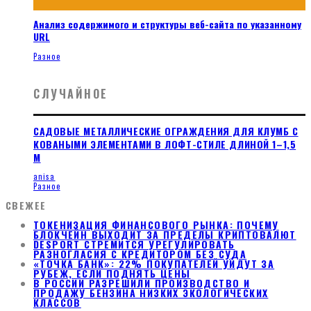
Анализ содержимого и структуры веб-сайта по указанному
URL
Разное
СЛУЧАЙНОЕ
САДОВЫЕ МЕТАЛЛИЧЕСКИЕ ОГРАЖДЕНИЯ ДЛЯ КЛУМБ С
КОВАНЫМИ ЭЛЕМЕНТАМИ В ЛОФТ-СТИЛЕ ДЛИНОЙ 1–1,5
М
anisa
Разное
СВЕЖЕЕ
ТОКЕНИЗАЦИЯ ФИНАНСОВОГО РЫНКА: ПОЧЕМУ
БЛОКЧЕЙН ВЫХОДИТ ЗА ПРЕДЕЛЫ КРИПТОВАЛЮТ
DESPORT СТРЕМИТСЯ УРЕГУЛИРОВАТЬ
РАЗНОГЛАСИЯ С КРЕДИТОРОМ БЕЗ СУДА
«ТОЧКА БАНК»: 22% ПОКУПАТЕЛЕЙ УЙДУТ ЗА
РУБЕЖ, ЕСЛИ ПОДНЯТЬ ЦЕНЫ
В РОССИИ РАЗРЕШИЛИ ПРОИЗВОДСТВО И
ПРОДАЖУ БЕНЗИНА НИЗКИХ ЭКОЛОГИЧЕСКИХ
КЛАССОВ