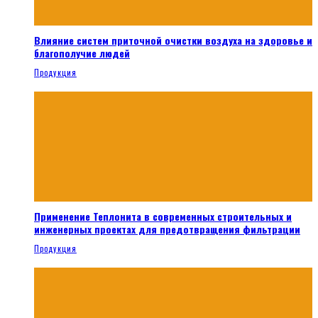
Влияние систем приточной очистки воздуха на здоровье и
благополучие людей
Продукция
Применение Теплонита в современных строительных и
инженерных проектах для предотвращения фильтрации
Продукция