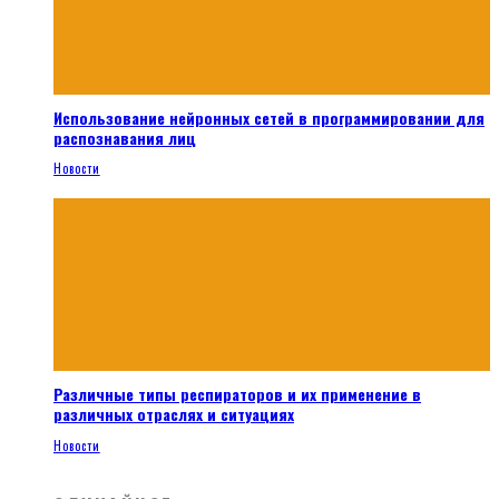
Использование нейронных сетей в программировании для
распознавания лиц
Новости
Различные типы респираторов и их применение в
различных отраслях и ситуациях
Новости