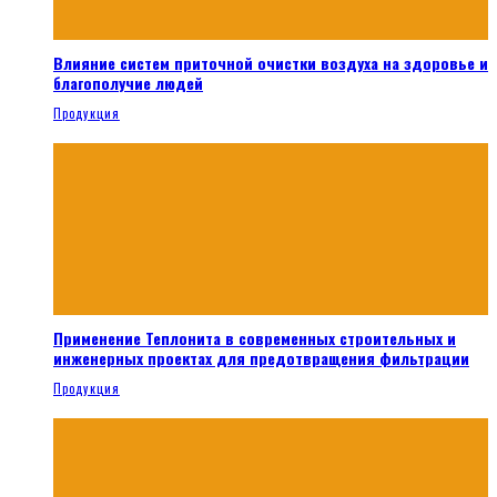
Влияние систем приточной очистки воздуха на здоровье и
благополучие людей
Продукция
Применение Теплонита в современных строительных и
инженерных проектах для предотвращения фильтрации
Продукция