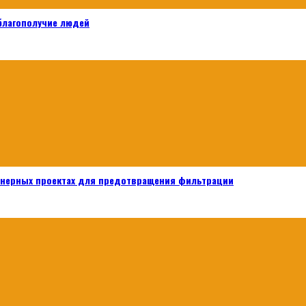
 благополучие людей
енерных проектах для предотвращения фильтрации