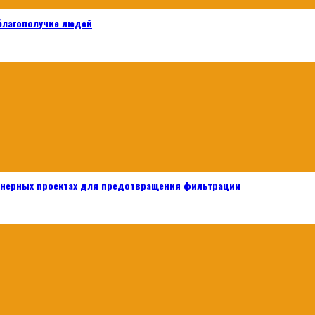
 благополучие людей
енерных проектах для предотвращения фильтрации