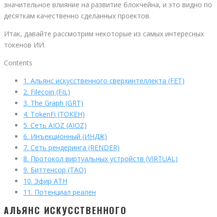
значительное влияние на развитие блокчейна, и это видно по
десяткам качественно сделанных проектов.
Итак, давайте рассмотрим некоторые из самых интересных
токенов ИИ.
Contents
1.
Альянс искусственного сверхинтеллекта (FET)
2.
Filecoin (FIL)
3.
The Graph (GRT)
4.
TokenFi (ТОКЕН)
5.
Сеть AIOZ (AIOZ)
6.
Инъекционный (ИНДЖ)
7.
Сеть рендеринга (RENDER)
8.
Протокол виртуальных устройств (VIRTUAL)
9.
Биттенсор (TAO)
10.
Эфир ATH
11.
Потенциал реален
АЛЬЯНС ИСКУССТВЕННОГО