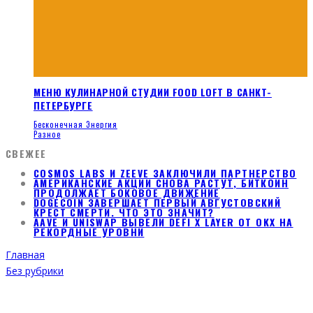
МЕНЮ КУЛИНАРНОЙ СТУДИИ FOOD LOFT В САНКТ-
ПЕТЕРБУРГЕ
Бесконечная Энергия
Разное
СВЕЖЕЕ
COSMOS LABS И ZEEVE ЗАКЛЮЧИЛИ ПАРТНЕРСТВО
АМЕРИКАНСКИЕ АКЦИИ СНОВА РАСТУТ, БИТКОИН
ПРОДОЛЖАЕТ БОКОВОЕ ДВИЖЕНИЕ
DOGECOIN ЗАВЕРШАЕТ ПЕРВЫЙ АВГУСТОВСКИЙ
КРЕСТ СМЕРТИ. ЧТО ЭТО ЗНАЧИТ?
AAVE И UNISWAP ВЫВЕЛИ DEFI X LAYER ОТ OKX НА
РЕКОРДНЫЕ УРОВНИ
Главная
Без рубрики