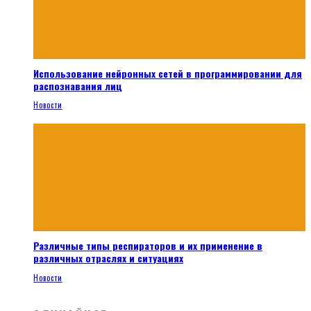
Использование нейронных сетей в программировании для
распознавания лиц
Новости
Различные типы респираторов и их применение в
различных отраслях и ситуациях
Новости