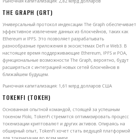
Рыночная капитализация: 2,82 млрд долларов
THE GRAPH (GRT)
Универсальный протокол индексации The Graph обеспечивает
эффективное извлечение данных из блокчейнов, таких как
Ethereum и IPFS. Это позволяет разрабатывать
разнообразные приложения в экосистемах DeFi и Web3. В
настоящее время поддерживающие Ethereum, IPFS и POA,
функциональные возможности The Graph, вероятно, будут
расширяться с интеграцией новых сетей блокчейнов в
ближайшем будущем.
Рыночная капитализация: 1,61 млрд долларов США
TOKENFI (ТОКЕН)
Основанная опытной командой, стоящей за успешным
токеном Floki, TokenFi стремится оптимизировать процесс
токенизации криптовалют и других активов. Опираясь на
обширный опыт, TokenFi хочет стать ведущей платформой
для токенизации во всем мире.