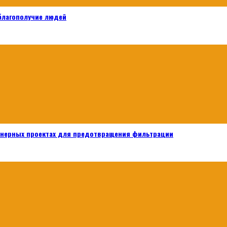
 благополучие людей
енерных проектах для предотвращения фильтрации