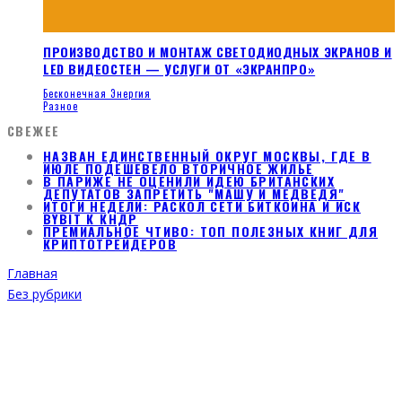
ПРОИЗВОДСТВО И МОНТАЖ СВЕТОДИОДНЫХ ЭКРАНОВ И
LED ВИДЕОСТЕН — УСЛУГИ ОТ «ЭКРАНПРО»
Бесконечная Энергия
Разное
СВЕЖЕЕ
НАЗВАН ЕДИНСТВЕННЫЙ ОКРУГ МОСКВЫ, ГДЕ В
ИЮЛЕ ПОДЕШЕВЕЛО ВТОРИЧНОЕ ЖИЛЬЕ
В ПАРИЖЕ НЕ ОЦЕНИЛИ ИДЕЮ БРИТАНСКИХ
ДЕПУТАТОВ ЗАПРЕТИТЬ "МАШУ И МЕДВЕДЯ"
ИТОГИ НЕДЕЛИ: РАСКОЛ СЕТИ БИТКОИНА И ИСК
BYBIT К КНДР
ПРЕМИАЛЬНОЕ ЧТИВО: ТОП ПОЛЕЗНЫХ КНИГ ДЛЯ
КРИПТОТРЕЙДЕРОВ
Главная
Без рубрики