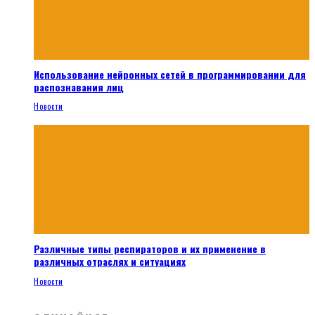
Использование нейронных сетей в программировании для
распознавания лиц
Новости
Различные типы респираторов и их применение в
различных отраслях и ситуациях
Новости