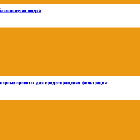
 благополучие людей
енерных проектах для предотвращения фильтрации