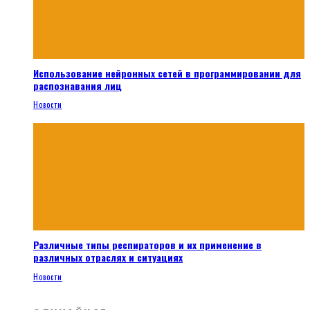
Использование нейронных сетей в программировании для
распознавания лиц
Новости
Различные типы респираторов и их применение в
различных отраслях и ситуациях
Новости