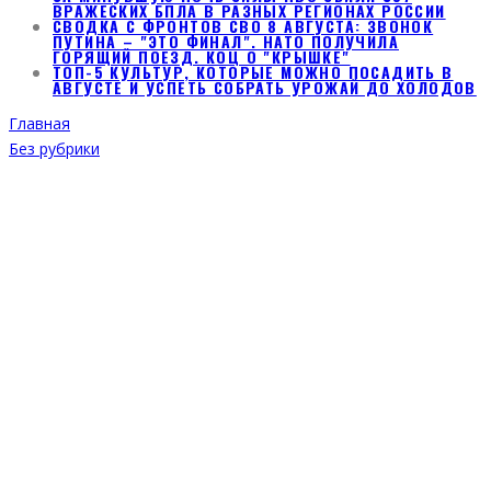
ВРАЖЕСКИХ БПЛА В РАЗНЫХ РЕГИОНАХ РОССИИ
СВОДКА С ФРОНТОВ СВО 8 АВГУСТА: ЗВОНОК
ПУТИНА – "ЭТО ФИНАЛ". НАТО ПОЛУЧИЛА
ГОРЯЩИЙ ПОЕЗД. КОЦ О "КРЫШКЕ"
ТОП-5 КУЛЬТУР, КОТОРЫЕ МОЖНО ПОСАДИТЬ В
АВГУСТЕ И УСПЕТЬ СОБРАТЬ УРОЖАЙ ДО ХОЛОДОВ
Главная
Без рубрики