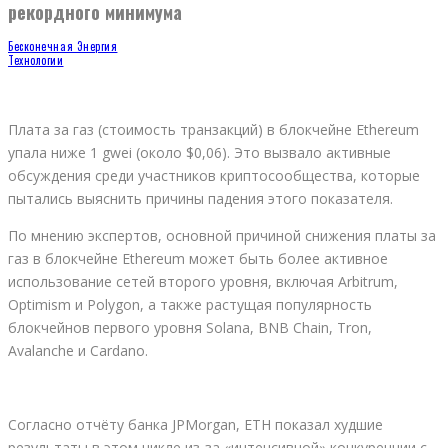
рекордного минимума
Бесконечная Энергия
Технологии
Плата за газ (стоимость транзакций) в блокчейне Ethereum
упала ниже 1 gwei (около $0,06). Это вызвало активные
обсуждения среди участников криптосообщества, которые
пытались выяснить причины падения этого показателя.
По мнению экспертов, основной причиной снижения платы за
газ в блокчейне Ethereum может быть более активное
использование сетей второго уровня, включая Arbitrum,
Optimism и Polygon, а также растущая популярность
блокчейнов первого уровня Solana, BNB Chain, Tron,
Avalanche и Cardano.
Согласно отчёту банка JPMorgan, ETH показал худшие
результаты в этом цикле из-за «интенсивной» конкуренции с