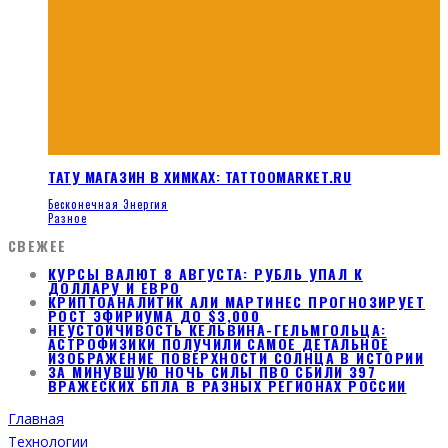
ТАТУ МАГАЗИН В ХИМКАХ: TATTOOMARKET.RU
Бесконечная Энергия
Разное
СВЕЖЕЕ
КУРСЫ ВАЛЮТ 8 АВГУСТА: РУБЛЬ УПАЛ К
ДОЛЛАРУ И ЕВРО
КРИПТОАНАЛИТИК АЛИ МАРТИНЕС ПРОГНОЗИРУЕТ
РОСТ ЭФИРИУМА ДО $3,000
НЕУСТОЙЧИВОСТЬ КЕЛЬВИНА-ГЕЛЬМГОЛЬЦА:
АСТРОФИЗИКИ ПОЛУЧИЛИ САМОЕ ДЕТАЛЬНОЕ
ИЗОБРАЖЕНИЕ ПОВЕРХНОСТИ СОЛНЦА В ИСТОРИИ
ЗА МИНУВШУЮ НОЧЬ СИЛЫ ПВО СБИЛИ 397
ВРАЖЕСКИХ БПЛА В РАЗНЫХ РЕГИОНАХ РОССИИ
Главная
Технологии