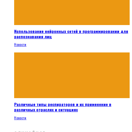
Использование нейронных сетей в программировании для
распознавания лиц
Новости
Различные типы респираторов и их применение в
различных отраслях и ситуациях
Новости