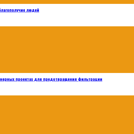
 благополучие людей
енерных проектах для предотвращения фильтрации