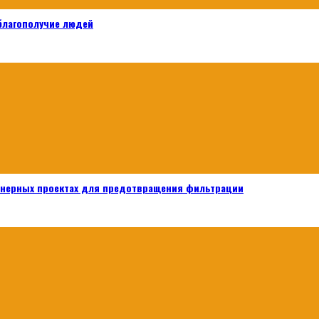
 благополучие людей
енерных проектах для предотвращения фильтрации