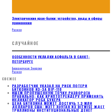
Электрические кран-балки: устройство, виды и сферы
применения
Разное
СЛУЧАЙНОЕ
ОСОБЕННОСТИ УКЛАДКИ АСФАЛЬТА В САНКТ-
ПЕТЕРБУРГЕ
Бесконечная Энергия
Разное
СВЕЖЕЕ
РАЗРАБОТЧИК УКАЗАЛ НА РИСК ПОТЕРИ
БИТКОИНОВ ИЗ-ЗА BIP-110
ИЩЕМ ПРОПУЩЕННУЮ ТОЧКУ РАЗВОРОТА
ПРАВИЛЬНО: КАК КРИПТОТРЕЙДЕРУ ПРИМЕНЯТЬ
ИНДИКАТОР РОБА БУКЕРА
ЦЕНА БИТКОИНА МОЖЕТ ДОСТИЧЬ 1,3 МЛН
ДОЛЛАРОВ США: МЭТТ ХОУГАН ИЗ BITWISE ЖДЕТ
ТРИЛЛИОНЫ ИНСТИТУЦИОНАЛЬНЫХ ДЕНЕГ