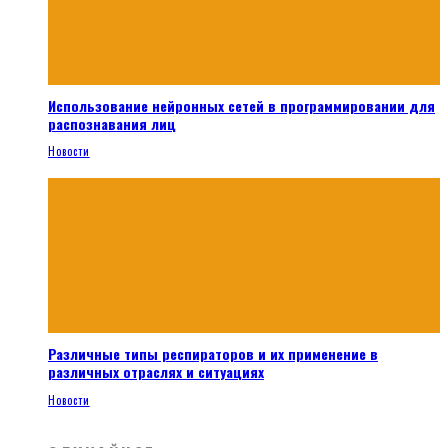
Использование нейронных сетей в программировании для
распознавания лиц
Новости
Различные типы респираторов и их применение в
различных отраслях и ситуациях
Новости