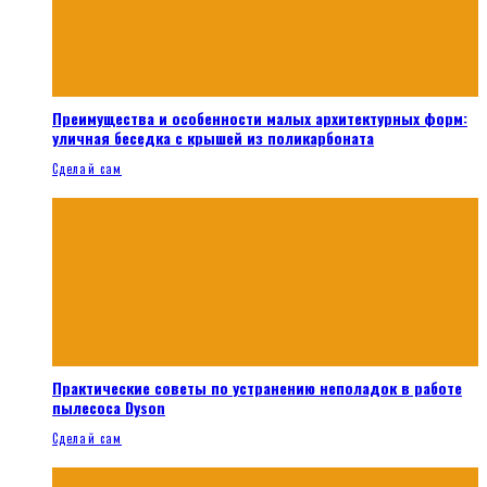
Преимущества и особенности малых архитектурных форм:
уличная беседка с крышей из поликарбоната
Сделай сам
Практические советы по устранению неполадок в работе
пылесоса Dyson
Сделай сам