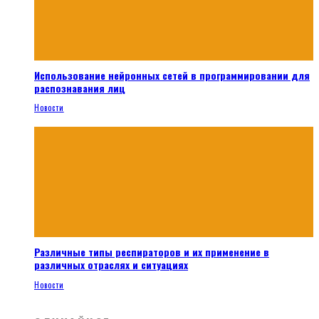
Использование нейронных сетей в программировании для
распознавания лиц
Новости
Различные типы респираторов и их применение в
различных отраслях и ситуациях
Новости