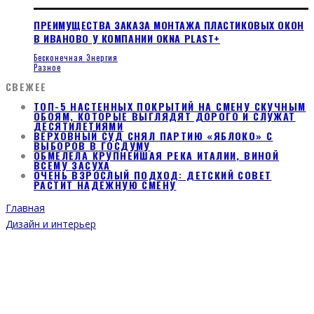
ПРЕИМУЩЕСТВА ЗАКАЗА МОНТАЖА ПЛАСТИКОВЫХ ОКОН
В ИВАНОВО У КОМПАНИИ OKNA PLAST+
Бесконечная Энергия
Разное
СВЕЖЕЕ
ТОП-5 НАСТЕННЫХ ПОКРЫТИЙ НА СМЕНУ СКУЧНЫМ
ОБОЯМ, КОТОРЫЕ ВЫГЛЯДЯТ ДОРОГО И СЛУЖАТ
ДЕСЯТИЛЕТИЯМИ
ВЕРХОВНЫЙ СУД СНЯЛ ПАРТИЮ «ЯБЛОКО» С
ВЫБОРОВ В ГОСДУМУ
ОБМЕЛЕЛА КРУПНЕЙШАЯ РЕКА ИТАЛИИ, ВИНОЙ
ВСЕМУ ЗАСУХА
ОЧЕНЬ ВЗРОСЛЫЙ ПОДХОД: ДЕТСКИЙ СОВЕТ
РАСТИТ НАДЕЖНУЮ СМЕНУ
Главная
Дизайн и интерьер