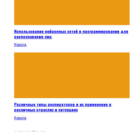
Использование нейронных сетей в программировании для
распознавания лиц
Новости
Различные типы респираторов и их применение в
различных отраслях и ситуациях
Новости