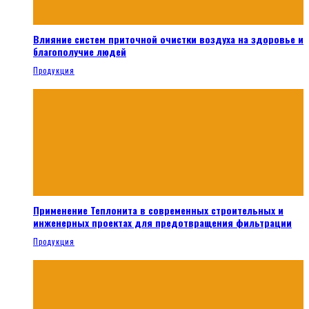
Влияние систем приточной очистки воздуха на здоровье и
благополучие людей
Продукция
Применение Теплонита в современных строительных и
инженерных проектах для предотвращения фильтрации
Продукция