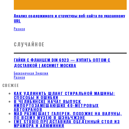
Анализ содержимого и структуры веб-сайта по указанному
URL
Разное
СЛУЧАЙНОЕ
ГАЙКИ С ФЛАНЦЕМ DIN 6923 — КУПИТЬ ОПТОМ С
ДОСТАВКОЙ | АКСИМЕТ МОСКВА
Бесконечная Энергия
Разное
СВЕЖЕЕ
КАК УДЛИНИТЬ ШЛАНГ СТИРАЛЬНОЙ МАШИНЫ:
СПОСОБЫ И ОШИБКИ
В ЧЕЛЯБИНСКЕ НАЧАТ ВЫПУСК
ИМПОРТОЗАМЕЩАЮЩИХ 40-МЕТРОВЫХ
АВТОКРАНОВ
MAD РАЗМЕЩАЕТ ГАЛЕРЕИ, ПОХОЖИЕ НА ВАЛУНЫ,
ПО ВСЕМУ МУЗЕЮ В ШЭНЬЧЖЭНЕ
EWE STUDIO ПРЕДСТАВИЛА ОБЕДЕННЫЙ СТОЛ ИЗ
МРАМОРА И АЛЮМИНИЯ