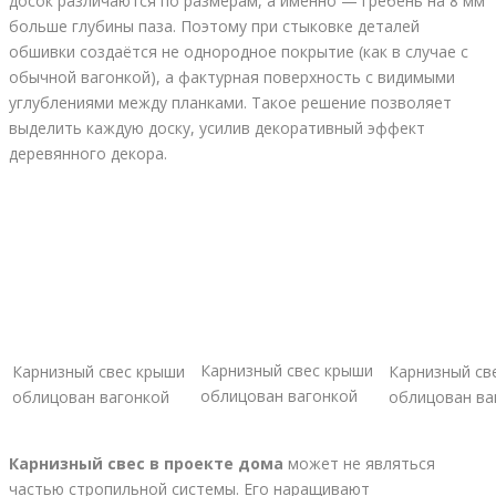
досок различаются по размерам, а именно — гребень на 8 мм
больше глубины паза. Поэтому при стыковке деталей
обшивки создаётся не однородное покрытие (как в случае с
обычной вагонкой), а фактурная поверхность с видимыми
углублениями между планками. Такое решение позволяет
выделить каждую доску, усилив декоративный эффект
деревянного декора.
Карнизный свес крыши
Карнизный свес крыши
Карнизный св
облицован вагонкой
облицован вагонкой
облицован ва
Карнизный свес в проекте дома
может не являться
частью стропильной системы. Его наращивают