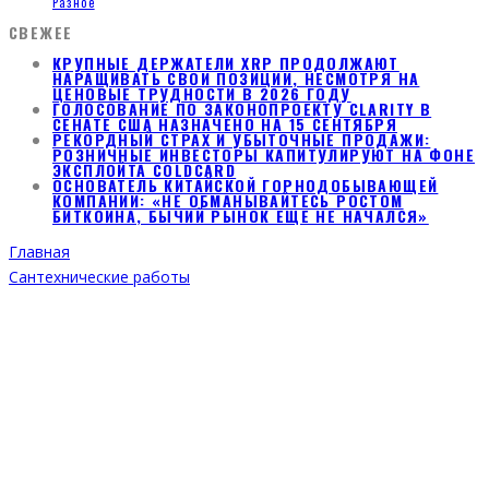
Разное
СВЕЖЕЕ
КРУПНЫЕ ДЕРЖАТЕЛИ XRP ПРОДОЛЖАЮТ
НАРАЩИВАТЬ СВОИ ПОЗИЦИИ, НЕСМОТРЯ НА
ЦЕНОВЫЕ ТРУДНОСТИ В 2026 ГОДУ
ГОЛОСОВАНИЕ ПО ЗАКОНОПРОЕКТУ CLARITY В
СЕНАТЕ США НАЗНАЧЕНО НА 15 СЕНТЯБРЯ
РЕКОРДНЫЙ СТРАХ И УБЫТОЧНЫЕ ПРОДАЖИ:
РОЗНИЧНЫЕ ИНВЕСТОРЫ КАПИТУЛИРУЮТ НА ФОНЕ
ЭКСПЛОЙТА COLDCARD
ОСНОВАТЕЛЬ КИТАЙСКОЙ ГОРНОДОБЫВАЮЩЕЙ
КОМПАНИИ: «НЕ ОБМАНЫВАЙТЕСЬ РОСТОМ
БИТКОИНА, БЫЧИЙ РЫНОК ЕЩЕ НЕ НАЧАЛСЯ»
Главная
Сантехнические работы