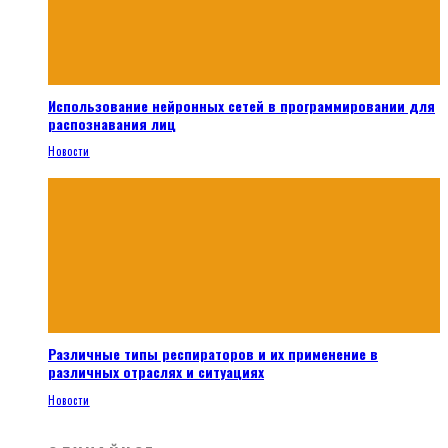
Использование нейронных сетей в программировании для
распознавания лиц
Новости
Различные типы респираторов и их применение в
различных отраслях и ситуациях
Новости