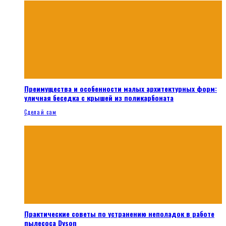
Преимущества и особенности малых архитектурных форм:
уличная беседка с крышей из поликарбоната
Сделай сам
Практические советы по устранению неполадок в работе
пылесоса Dyson