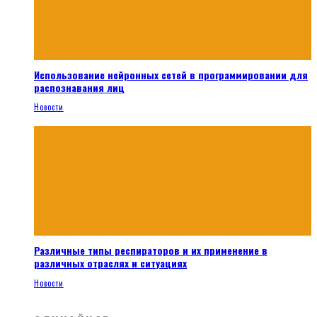
Использование нейронных сетей в программировании для
распознавания лиц
Новости
Различные типы респираторов и их применение в
различных отраслях и ситуациях
Новости