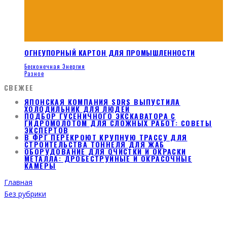
ОГНЕУПОРНЫЙ КАРТОН ДЛЯ ПРОМЫШЛЕННОСТИ
Бесконечная Энергия
Разное
СВЕЖЕЕ
ЯПОНСКАЯ КОМПАНИЯ SDRS ВЫПУСТИЛА
ХОЛОДИЛЬНИК ДЛЯ ЛЮДЕЙ
ПОДБОР ГУСЕНИЧНОГО ЭКСКАВАТОРА С
ГИДРОМОЛОТОМ ДЛЯ СЛОЖНЫХ РАБОТ: СОВЕТЫ
ЭКСПЕРТОВ
В ФРГ ПЕРЕКРОЮТ КРУПНУЮ ТРАССУ ДЛЯ
СТРОИТЕЛЬСТВА ТОННЕЛЯ ДЛЯ ЖАБ
ОБОРУДОВАНИЕ ДЛЯ ОЧИСТКИ И ОКРАСКИ
МЕТАЛЛА: ДРОБЕСТРУЙНЫЕ И ОКРАСОЧНЫЕ
КАМЕРЫ
Главная
Без рубрики