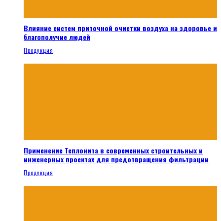
Влияние систем приточной очистки воздуха на здоровье и
благополучие людей
Продукция
Применение Теплонита в современных строительных и
инженерных проектах для предотвращения фильтрации
Продукция