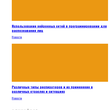
Использование нейронных сетей в программировании для
распознавания лиц
Новости
Различные типы респираторов и их применение в
различных отраслях и ситуациях
Новости