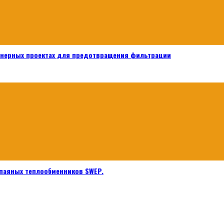
енерных проектах для предотвращения фильтрации
паяных теплообменников SWEP.