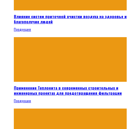
Влияние систем приточной очистки воздуха на здоровье и
благополучие людей
Продукция
Применение Теплонита в современных строительных и
инженерных проектах для предотвращения фильтрации
Продукция