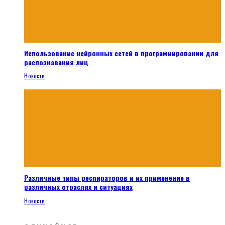
Использование нейронных сетей в программировании для
распознавания лиц
Новости
Различные типы респираторов и их применение в
различных отраслях и ситуациях
Новости