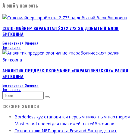
А ещё у нас есть
СОЛО-МАЙНЕР ЗАРАБОТАЛ $372 773 ЗА ДОБЫТЫЙ БЛОК
БИТКОИНА
Бесконечная Энергия
Технологии
АНАЛИТИК ПРЕДРЕК ОКОНЧАНИЕ «ПАРАБОЛИЧЕСКИХ» РАЛЛИ
БИТКОИНА
Бесконечная Энергия
Технологии
СВЕЖИЕ ЗАПИСИ
Borderless.xyz становится первым пилотным партнером
Mastercard поdentдля платежей в стейблкоинах
Основателю NFT-проекта Few and Far предстоит