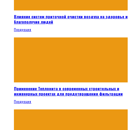
Влияние систем приточной очистки воздуха на здоровье и
благополучие людей
Продукция
Применение Теплонита в современных строительных и
инженерных проектах для предотвращения фильтрации
Продукция