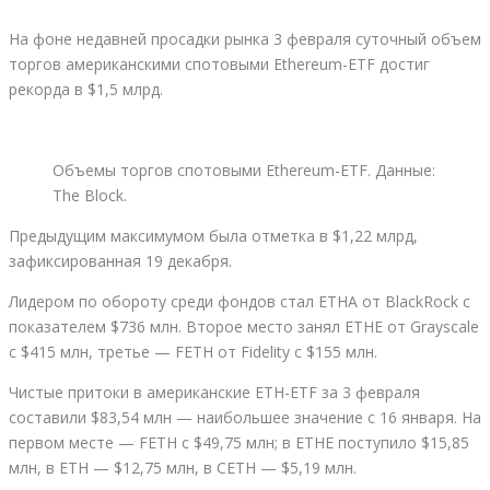
На фоне недавней просадки рынка 3 февраля суточный объем
торгов американскими спотовыми Ethereum-ETF достиг
рекорда в $1,5 млрд.
Объемы торгов спотовыми Ethereum-ETF. Данные:
The Block.
Предыдущим максимумом была отметка в $1,22 млрд,
зафиксированная 19 декабря.
Лидером по обороту среди фондов стал ETHA от BlackRock с
показателем $736 млн. Второе место занял ETHE от Grayscale
с $415 млн, третье — FETH от Fidelity с $155 млн.
Чистые притоки в американские ETH-ETF за 3 февраля
составили $83,54 млн — наибольшее значение с 16 января. На
первом месте — FETH с $49,75 млн; в ETHE поступило $15,85
млн, в ETH — $12,75 млн, в CETH — $5,19 млн.