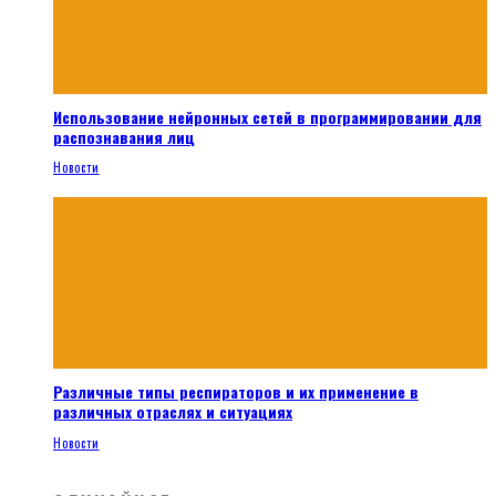
Использование нейронных сетей в программировании для
распознавания лиц
Новости
Различные типы респираторов и их применение в
различных отраслях и ситуациях
Новости