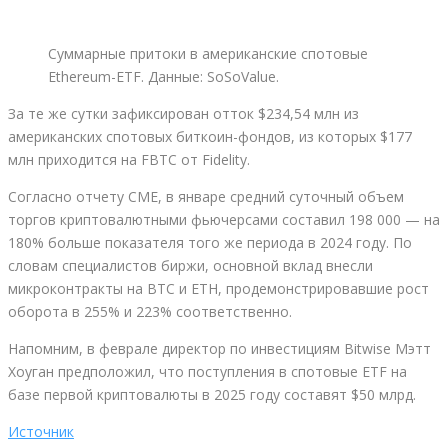
Суммарные притоки в американские спотовые
Ethereum-ETF. Данные: SoSoValue.
За те же сутки зафиксирован отток $234,54 млн из
американских спотовых биткоин-фондов, из которых $177
млн приходится на FBTC от Fidelity.
Согласно отчету CME, в январе средний суточный объем
торгов криптовалютными фьючерсами составил 198 000 — на
180% больше показателя того же периода в 2024 году. По
словам специалистов биржи, основной вклад внесли
микроконтракты на BTC и ETH, продемонстрировавшие рост
оборота в 255% и 223% соответственно.
Напомним, в феврале директор по инвестициям Bitwise Мэтт
Хоуган предположил, что поступления в спотовые ETF на
базе первой криптовалюты в 2025 году составят $50 млрд.
Источник