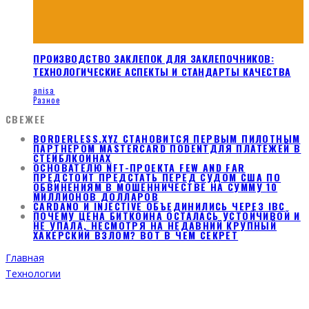
ПРОИЗВОДСТВО ЗАКЛЕПОК ДЛЯ ЗАКЛЕПОЧНИКОВ:
ТЕХНОЛОГИЧЕСКИЕ АСПЕКТЫ И СТАНДАРТЫ КАЧЕСТВА
anisa
Разное
СВЕЖЕЕ
BORDERLESS.XYZ СТАНОВИТСЯ ПЕРВЫМ ПИЛОТНЫМ
ПАРТНЕРОМ MASTERCARD ПОDENTДЛЯ ПЛАТЕЖЕЙ В
СТЕЙБЛКОИНАХ
ОСНОВАТЕЛЮ NFT-ПРОЕКТА FEW AND FAR
ПРЕДСТОИТ ПРЕДСТАТЬ ПЕРЕД СУДОМ США ПО
ОБВИНЕНИЯМ В МОШЕННИЧЕСТВЕ НА СУММУ 10
МИЛЛИОНОВ ДОЛЛАРОВ
CARDANO И INJECTIVE ОБЪЕДИНИЛИСЬ ЧЕРЕЗ IBC
ПОЧЕМУ ЦЕНА БИТКОИНА ОСТАЛАСЬ УСТОЙЧИВОЙ И
НЕ УПАЛА, НЕСМОТРЯ НА НЕДАВНИЙ КРУПНЫЙ
ХАКЕРСКИЙ ВЗЛОМ? ВОТ В ЧЕМ СЕКРЕТ
Главная
Технологии