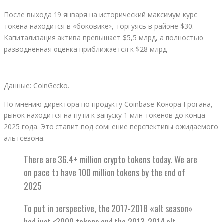
После выхода 19 января на исторический максимум курс
токена находится в «боковике», торгуясь в районе $30.
Капитализация актива превышает $5,5 млрд, а полностью
разводненная оценка приближается к $28 млрд.
Данные: CoinGecko.
По мнению директора по продукту Coinbase Конора Грогана,
рынок находится на пути к запуску 1 млн токенов до конца
2025 года. Это ставит под сомнение перспективы ожидаемого
альтсезона.
There are 36.4+ million crypto tokens today. We are
on pace to have 100 million tokens by the end of
2025
To put in perspective, the 2017-2018 «alt season»
had just <3000 tokens and the 2013-2014 alt