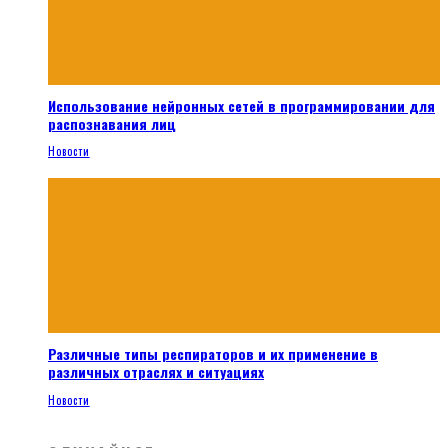
Использование нейронных сетей в программировании для
распознавания лиц
Новости
Различные типы респираторов и их применение в
различных отраслях и ситуациях
Новости