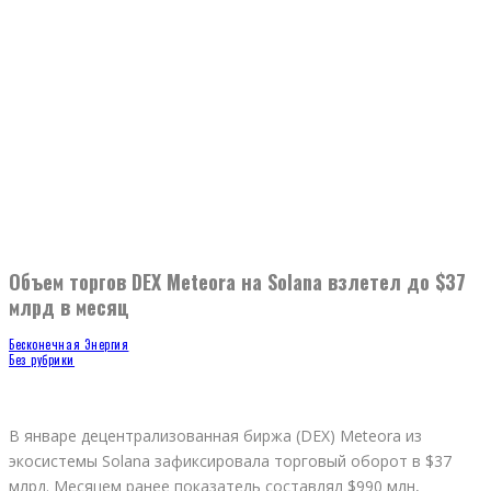
Объем торгов DEX Meteora на Solana взлетел до $37
млрд в месяц
Бесконечная Энергия
Без рубрики
В январе децентрализованная биржа (DEX) Meteora из
экосистемы Solana зафиксировала торговый оборот в $37
млрд. Месяцем ранее показатель составлял $990 млн,