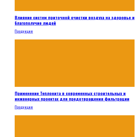
Влияние систем приточной очистки воздуха на здоровье и
благополучие людей
Продукция
Применение Теплонита в современных строительных и
инженерных проектах для предотвращения фильтрации
Продукция