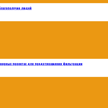
 благополучие людей
енерных проектах для предотвращения фильтрации