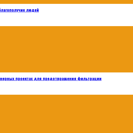
 благополучие людей
енерных проектах для предотвращения фильтрации