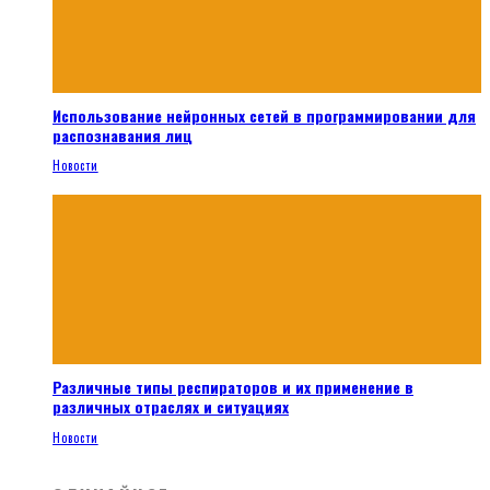
Использование нейронных сетей в программировании для
распознавания лиц
Новости
Различные типы респираторов и их применение в
различных отраслях и ситуациях
Новости