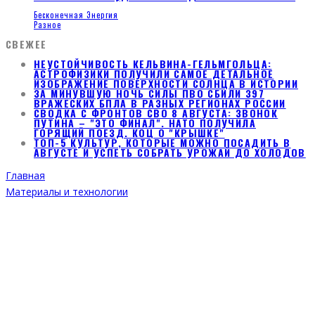
Бесконечная Энергия
Разное
СВЕЖЕЕ
НЕУСТОЙЧИВОСТЬ КЕЛЬВИНА-ГЕЛЬМГОЛЬЦА:
АСТРОФИЗИКИ ПОЛУЧИЛИ САМОЕ ДЕТАЛЬНОЕ
ИЗОБРАЖЕНИЕ ПОВЕРХНОСТИ СОЛНЦА В ИСТОРИИ
ЗА МИНУВШУЮ НОЧЬ СИЛЫ ПВО СБИЛИ 397
ВРАЖЕСКИХ БПЛА В РАЗНЫХ РЕГИОНАХ РОССИИ
СВОДКА С ФРОНТОВ СВО 8 АВГУСТА: ЗВОНОК
ПУТИНА – "ЭТО ФИНАЛ". НАТО ПОЛУЧИЛА
ГОРЯЩИЙ ПОЕЗД. КОЦ О "КРЫШКЕ"
ТОП-5 КУЛЬТУР, КОТОРЫЕ МОЖНО ПОСАДИТЬ В
АВГУСТЕ И УСПЕТЬ СОБРАТЬ УРОЖАЙ ДО ХОЛОДОВ
Главная
Материалы и технологии