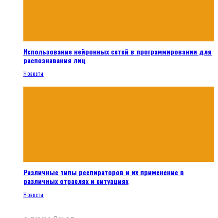
Использование нейронных сетей в программировании для
распознавания лиц
Новости
Различные типы респираторов и их применение в
различных отраслях и ситуациях
Новости