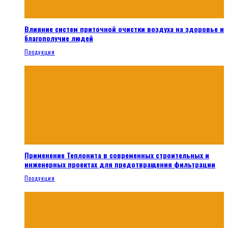
Влияние систем приточной очистки воздуха на здоровье и
благополучие людей
Продукция
Применение Теплонита в современных строительных и
инженерных проектах для предотвращения фильтрации
Продукция