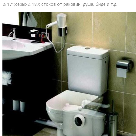
& 171;серых& 187; стоков от раковин, душа, биде и т.д.