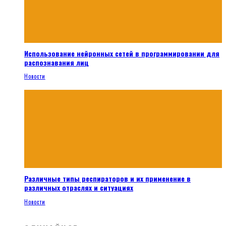
Использование нейронных сетей в программировании для
распознавания лиц
Новости
Различные типы респираторов и их применение в
различных отраслях и ситуациях
Новости