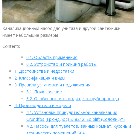
Канализационный насос для унитаза и другой сантехники
имеет небольшие размеры
Contents
0.1.
Область применения
0.2.
Устройство и принцип работы
1.
Достоинства и недостатки
2.
Классификация и виды
3.
Правила установки и подключения
3.1.
Подключение
3.2.
Особенности отводящего трубопровода
4.
Производители и модели
4.1.
Установки принудительной канализации
Grundfos (Грюндфос) & 8212; Sololift (Сололифт)
4.2.
Насосы для туалетов, ванных комнат, кухонь и
технических помещений SFA