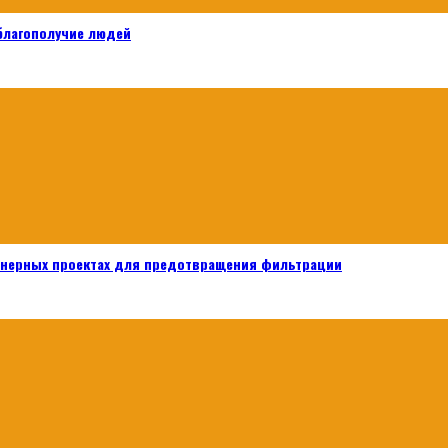
 благополучие людей
енерных проектах для предотвращения фильтрации