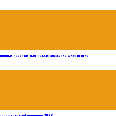
енерных проектах для предотвращения фильтрации
паяных теплообменников SWEP.