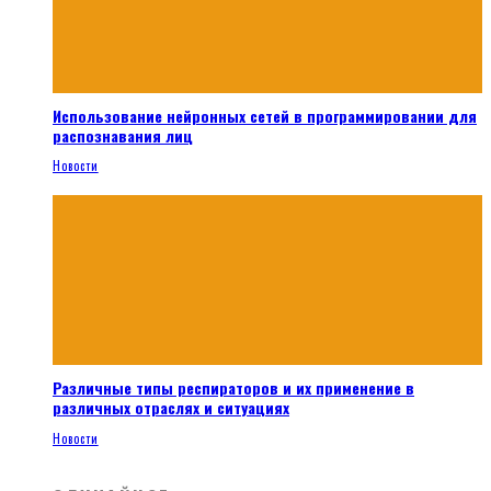
Использование нейронных сетей в программировании для
распознавания лиц
Новости
Различные типы респираторов и их применение в
различных отраслях и ситуациях
Новости