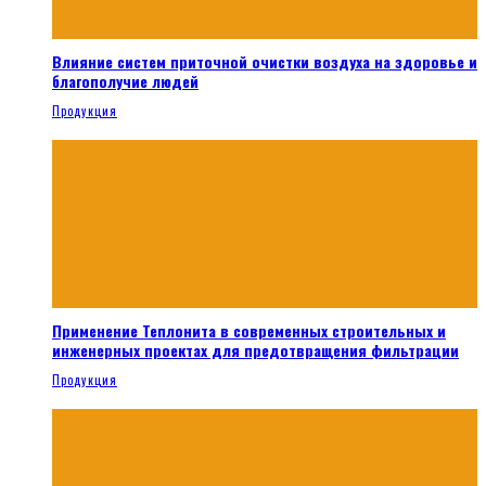
Влияние систем приточной очистки воздуха на здоровье и
благополучие людей
Продукция
Применение Теплонита в современных строительных и
инженерных проектах для предотвращения фильтрации
Продукция