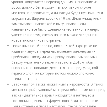
уровня. Допускается перепад до 3 мм. Основание из
досок должно быть сухим – в противном случае
мастика не приклеится, а линолеум будет пузыриться и
морщиться. Ширина досок от 10 см. Щели между ними
замазывают шпаклевкой и высушивают. Если
изначально все было сделано качественно, а наверх
уложен линолеум, сверху на него можно укладывать
новое аналогичное покрытие.
Паркетный пол более подвижен. Чтобы дощечки не
издавали звуков, перед настиланием линолеума их
прибивают гвоздями или прикручивают саморезами.
Сверху желательно закрепить листы ДВП, чтобы
выровнять основание. Делается это перед укладкой
первого слоя, на который потом можно спокойно
стелить второй.
Бетонный пол также может иметь неровности. В таких
местах старый рулонный материал обычно меняет цвет,
так как длительное время находится в натянутом
состоянии, принимает форму пола. Если неровности
были устранены перед настилом , такое основание