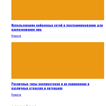
Использование нейронных сетей в программировании для
распознавания лиц
Новости
Различные типы респираторов и их применение в
различных отраслях и ситуациях
Новости