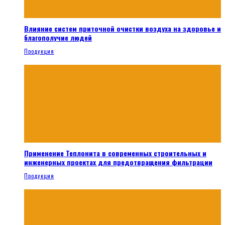
Влияние систем приточной очистки воздуха на здоровье и
благополучие людей
Продукция
Применение Теплонита в современных строительных и
инженерных проектах для предотвращения фильтрации
Продукция