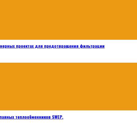
енерных проектах для предотвращения фильтрации
паяных теплообменников SWEP.