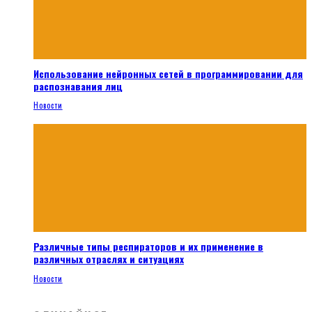
Использование нейронных сетей в программировании для
распознавания лиц
Новости
Различные типы респираторов и их применение в
различных отраслях и ситуациях
Новости