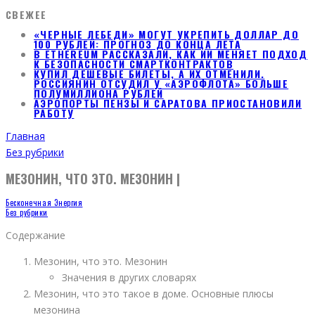
СВЕЖЕЕ
«ЧЕРНЫЕ ЛЕБЕДИ» МОГУТ УКРЕПИТЬ ДОЛЛАР ДО
100 РУБЛЕЙ: ПРОГНОЗ ДО КОНЦА ЛЕТА
В ETHEREUM РАССКАЗАЛИ, КАК ИИ МЕНЯЕТ ПОДХОД
К БЕЗОПАСНОСТИ СМАРТКОНТРАКТОВ
КУПИЛ ДЕШЕВЫЕ БИЛЕТЫ, А ИХ ОТМЕНИЛИ.
РОССИЯНИН ОТСУДИЛ У «АЭРОФЛОТА» БОЛЬШЕ
ПОЛУМИЛЛИОНА РУБЛЕЙ
АЭРОПОРТЫ ПЕНЗЫ И САРАТОВА ПРИОСТАНОВИЛИ
РАБОТУ
Главная
Без рубрики
МЕЗОНИН, ЧТО ЭТО. МЕЗОНИН |
Бесконечная Энергия
Без рубрики
Содержание
Мезонин, что это. Мезонин
Значения в других словарях
Мезонин, что это такое в доме. Основные плюсы
мезонина