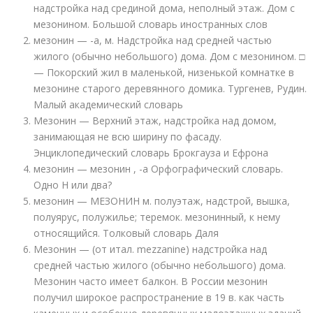
надстройка над срединой дома, неполный этаж. Дом с
мезонином. Большой словарь иностранных слов
мезонин — -а, м. Надстройка над средней частью
жилого (обычно небольшого) дома. Дом с мезонином. □
— Покорский жил в маленькой, низенькой комнатке в
мезонине старого деревянного домика. Тургенев, Рудин.
Малый академический словарь
Мезонин — Верхний этаж, надстройка над домом,
занимающая не всю ширину по фасаду.
Энциклопедический словарь Брокгауза и Ефрона
мезонин — мезонин , -а Орфографический словарь.
Одно Н или два?
мезонин — МЕЗОНИН м. полуэтаж, надстрой, вышка,
полуярус, полужилье; теремок. мезонинный, к нему
относящийся. Толковый словарь Даля
Мезонин — (от итал. mezzanine) надстройка над
средней частью жилого (обычно небольшого) дома.
Мезонин часто имеет балкон. В России мезонин
получил широкое распространение в 19 в. как часть