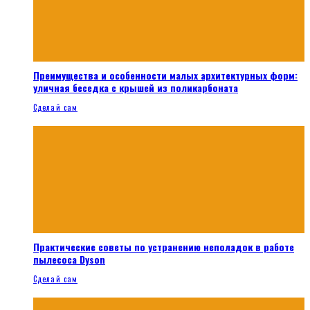
Преимущества и особенности малых архитектурных форм:
уличная беседка с крышей из поликарбоната
Сделай сам
Практические советы по устранению неполадок в работе
пылесоса Dyson
Сделай сам