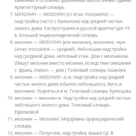
каменных и особенно деревянных малоэтажных зданий.
Архитектурный словарь
МЕЗОНИН — МЕЗОНИН (от итал. mezzanino) —
надстройка (часто с балконом) над средней частью
жилого дома. Распространен в русской архитектуре 19
в. Большой энциклопедический словарь
мезонин — МЕЗОН’ИН (или мезанин), мезонина, ·муж.
(·итал. mezzanine — средний). Небольшая надстройка
над срединой дома, неполный этаж. Дом с мезонином.
(Пишут мезонин вместо мезанин, вследствие смешения
с ·франц. maison — дом.) Толковый словарь Ушакова
мезонин — МЕЗОНИН -а; м. Надстройка над средней
частью жилого дома (обычно небольшого). Жить в
мезонине. Подняться в м. Толковый словарь Кузнецова
мезонин — мезонин м. Надстройка над средней частью
небольшого жилого дома. Толковый словарь
Ефремовой
мезонин — Мезони́н/. Морфемно-орфографический
словарь
мезонин — Полуэтаж, надстройка, вышка Ср. В