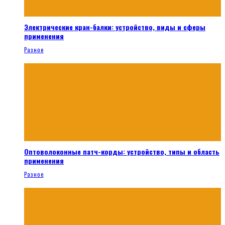
Электрические кран-балки: устройство, виды и сферы
применения
Разное
Оптоволоконные патч-корды: устройство, типы и область
применения
Разное