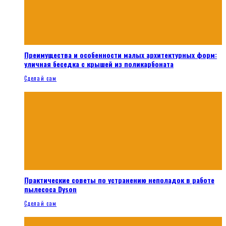
Преимущества и особенности малых архитектурных форм:
уличная беседка с крышей из поликарбоната
Сделай сам
Практические советы по устранению неполадок в работе
пылесоса Dyson
Сделай сам