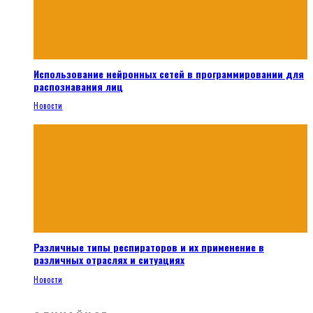
Использование нейронных сетей в программировании для
распознавания лиц
Новости
Различные типы респираторов и их применение в
различных отраслях и ситуациях
Новости