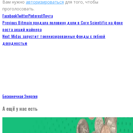
Вам нужно
авторизироваться
для того, чтобы
проголосовать.
Facebook
Twitter
Pinterest
Почта
Previous
Bitmain продала половину доли в Core Scientific на фоне
роста акций майнера
Next
Midas запустит токенизированные фонды с гибкой
доходностью
Бесконечная Энергия
А ещё у нас есть