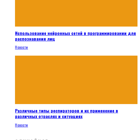
Использование нейронных сетей в программировании для
распознавания лиц
Новости
Различные типы респираторов и их применение в
различных отраслях и ситуациях
Новости