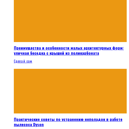
Преимущества и особенности малых архитектурных форм:
уличная беседка с крышей из поликарбоната
Сделай сам
Практические советы по устранению неполадок в работе
пылесоса Dyson