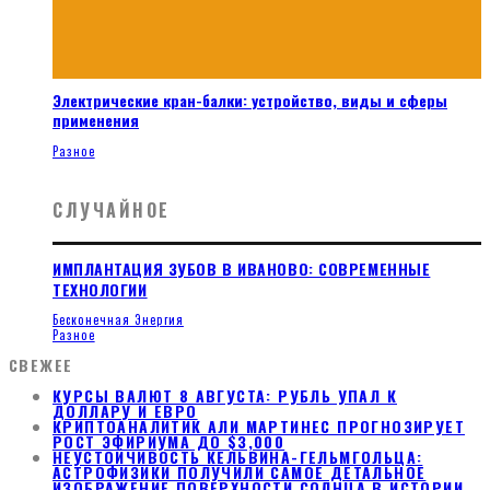
Электрические кран-балки: устройство, виды и сферы
применения
Разное
СЛУЧАЙНОЕ
ИМПЛАНТАЦИЯ ЗУБОВ В ИВАНОВО: СОВРЕМЕННЫЕ
ТЕХНОЛОГИИ
Бесконечная Энергия
Разное
СВЕЖЕЕ
КУРСЫ ВАЛЮТ 8 АВГУСТА: РУБЛЬ УПАЛ К
ДОЛЛАРУ И ЕВРО
КРИПТОАНАЛИТИК АЛИ МАРТИНЕС ПРОГНОЗИРУЕТ
РОСТ ЭФИРИУМА ДО $3,000
НЕУСТОЙЧИВОСТЬ КЕЛЬВИНА-ГЕЛЬМГОЛЬЦА:
АСТРОФИЗИКИ ПОЛУЧИЛИ САМОЕ ДЕТАЛЬНОЕ
ИЗОБРАЖЕНИЕ ПОВЕРХНОСТИ СОЛНЦА В ИСТОРИИ