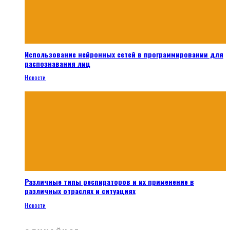
Использование нейронных сетей в программировании для
распознавания лиц
Новости
Различные типы респираторов и их применение в
различных отраслях и ситуациях
Новости