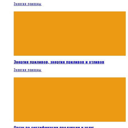
Энергия природы
Энергия приливов, энергия приливов и отливов
Энергия природы
Орган по сертификации продукции и услуг