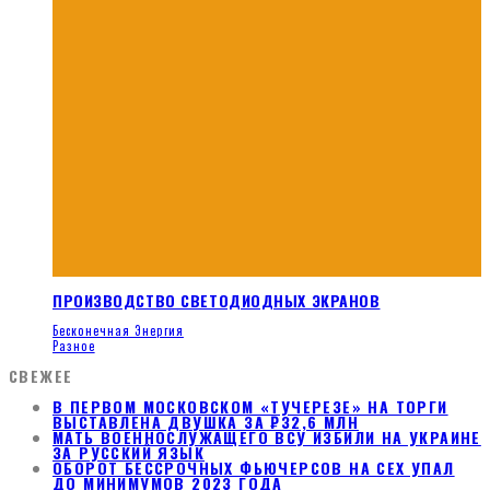
ПРОИЗВОДСТВО СВЕТОДИОДНЫХ ЭКРАНОВ
Бесконечная Энергия
Разное
СВЕЖЕЕ
В ПЕРВОМ МОСКОВСКОМ «ТУЧЕРЕЗЕ» НА ТОРГИ
ВЫСТАВЛЕНА ДВУШКА ЗА ₽32,6 МЛН
МАТЬ ВОЕННОСЛУЖАЩЕГО ВСУ ИЗБИЛИ НА УКРАИНЕ
ЗА РУССКИЙ ЯЗЫК
ОБОРОТ БЕССРОЧНЫХ ФЬЮЧЕРСОВ НА CEX УПАЛ
ДО МИНИМУМОВ 2023 ГОДА