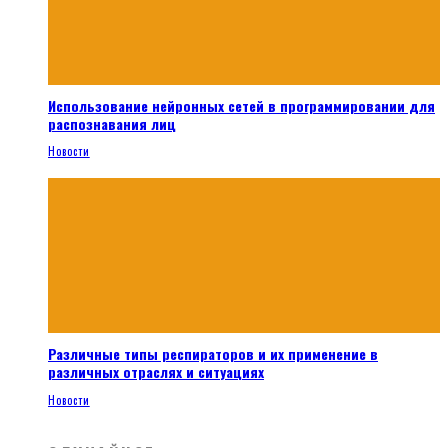
Использование нейронных сетей в программировании для
распознавания лиц
Новости
Различные типы респираторов и их применение в
различных отраслях и ситуациях
Новости