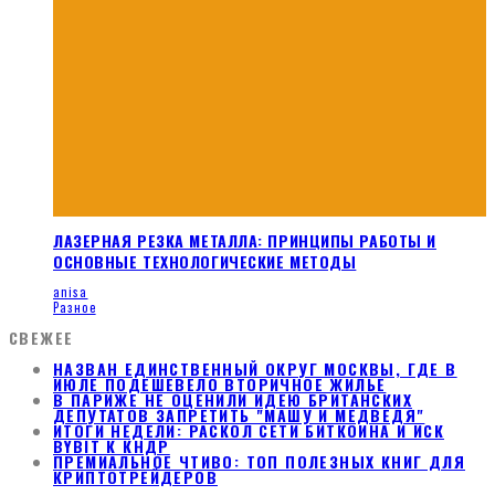
ЛАЗЕРНАЯ РЕЗКА МЕТАЛЛА: ПРИНЦИПЫ РАБОТЫ И
ОСНОВНЫЕ ТЕХНОЛОГИЧЕСКИЕ МЕТОДЫ
anisa
Разное
СВЕЖЕЕ
НАЗВАН ЕДИНСТВЕННЫЙ ОКРУГ МОСКВЫ, ГДЕ В
ИЮЛЕ ПОДЕШЕВЕЛО ВТОРИЧНОЕ ЖИЛЬЕ
В ПАРИЖЕ НЕ ОЦЕНИЛИ ИДЕЮ БРИТАНСКИХ
ДЕПУТАТОВ ЗАПРЕТИТЬ "МАШУ И МЕДВЕДЯ"
ИТОГИ НЕДЕЛИ: РАСКОЛ СЕТИ БИТКОИНА И ИСК
BYBIT К КНДР
ПРЕМИАЛЬНОЕ ЧТИВО: ТОП ПОЛЕЗНЫХ КНИГ ДЛЯ
КРИПТОТРЕЙДЕРОВ