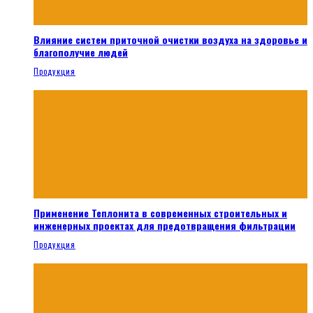
Влияние систем приточной очистки воздуха на здоровье и
благополучие людей
Продукция
Применение Теплонита в современных строительных и
инженерных проектах для предотвращения фильтрации
Продукция