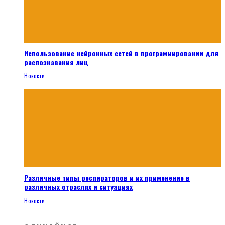
Использование нейронных сетей в программировании для
распознавания лиц
Новости
Различные типы респираторов и их применение в
различных отраслях и ситуациях
Новости