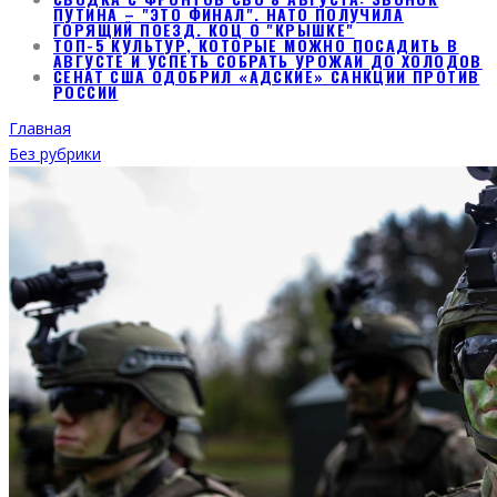
ПУТИНА – "ЭТО ФИНАЛ". НАТО ПОЛУЧИЛА
ГОРЯЩИЙ ПОЕЗД. КОЦ О "КРЫШКЕ"
ТОП-5 КУЛЬТУР, КОТОРЫЕ МОЖНО ПОСАДИТЬ В
АВГУСТЕ И УСПЕТЬ СОБРАТЬ УРОЖАЙ ДО ХОЛОДОВ
СЕНАТ США ОДОБРИЛ «АДСКИЕ» САНКЦИИ ПРОТИВ
РОССИИ
Главная
Без рубрики