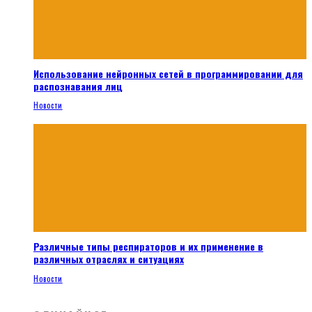
Использование нейронных сетей в программировании для
распознавания лиц
Новости
Различные типы респираторов и их применение в
различных отраслях и ситуациях
Новости