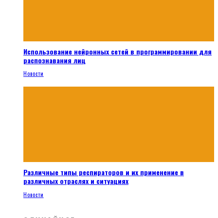
Использование нейронных сетей в программировании для
распознавания лиц
Новости
Различные типы респираторов и их применение в
различных отраслях и ситуациях
Новости