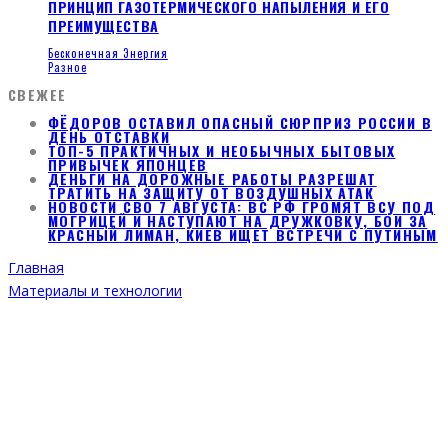
ПРИНЦИП ГАЗОТЕРМИЧЕСКОГО НАПЫЛЕНИЯ И ЕГО
ПРЕИМУЩЕСТВА
Бесконечная Энергия
Разное
СВЕЖЕЕ
ФЁДОРОВ ОСТАВИЛ ОПАСНЫЙ СЮРПРИЗ РОССИИ В
ДЕНЬ ОТСТАВКИ
ТОП-5 ПРАКТИЧНЫХ И НЕОБЫЧНЫХ БЫТОВЫХ
ПРИВЫЧЕК ЯПОНЦЕВ
ДЕНЬГИ НА ДОРОЖНЫЕ РАБОТЫ РАЗРЕШАТ
ТРАТИТЬ НА ЗАЩИТУ ОТ ВОЗДУШНЫХ АТАК
НОВОСТИ СВО 7 АВГУСТА: ВС РФ ГРОМЯТ ВСУ ПОД
МОГРИЦЕЙ И НАСТУПАЮТ НА ДРУЖКОВКУ, БОИ ЗА
КРАСНЫЙ ЛИМАН, КИЕВ ИЩЕТ ВСТРЕЧИ С ПУТИНЫМ
Главная
Материалы и технологии