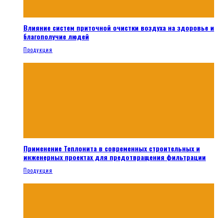
Влияние систем приточной очистки воздуха на здоровье и
благополучие людей
Продукция
Применение Теплонита в современных строительных и
инженерных проектах для предотвращения фильтрации
Продукция