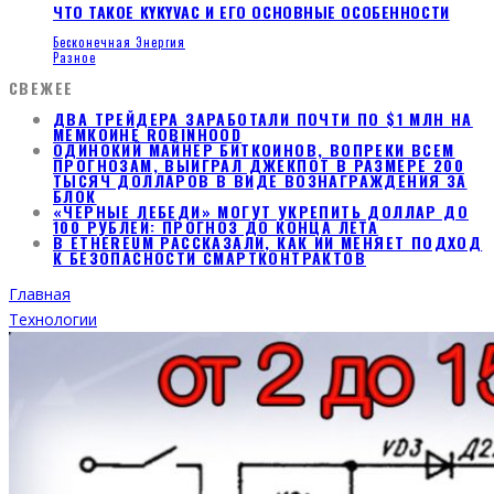
ЧТО ТАКОЕ KYKYVAC И ЕГО ОСНОВНЫЕ ОСОБЕННОСТИ
Бесконечная Энергия
Разное
СВЕЖЕЕ
ДВА ТРЕЙДЕРА ЗАРАБОТАЛИ ПОЧТИ ПО $1 МЛН НА
МЕМКОИНЕ ROBINHOOD
ОДИНОКИЙ МАЙНЕР БИТКОИНОВ, ВОПРЕКИ ВСЕМ
ПРОГНОЗАМ, ВЫИГРАЛ ДЖЕКПОТ В РАЗМЕРЕ 200
ТЫСЯЧ ДОЛЛАРОВ В ВИДЕ ВОЗНАГРАЖДЕНИЯ ЗА
БЛОК
«ЧЕРНЫЕ ЛЕБЕДИ» МОГУТ УКРЕПИТЬ ДОЛЛАР ДО
100 РУБЛЕЙ: ПРОГНОЗ ДО КОНЦА ЛЕТА
В ETHEREUM РАССКАЗАЛИ, КАК ИИ МЕНЯЕТ ПОДХОД
К БЕЗОПАСНОСТИ СМАРТКОНТРАКТОВ
Главная
Технологии