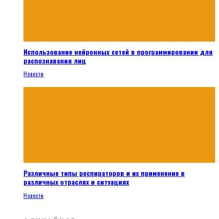
Использование нейронных сетей в программировании для
распознавания лиц
Новости
Различные типы респираторов и их применение в
различных отраслях и ситуациях
Новости