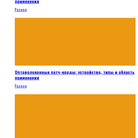
применения
Разное
Оптоволоконные патч-корды: устройство, типы и область
применения
Разное