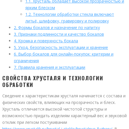
1.1.
Хрусталь обладает высокой прозрачностью и
ярким блеском
1.2.
Технологии обработки стекла включают
литьё, шлифовку, гравировку и полировку
2.
Формы бокалов и назначение по напитку
3.
Признаки подлинности и качество бокалов
4.
Кромка и поверхность бокала
5.
Уход, безопасность эксплуатации и хранение
6.
Выбор бокалов для онлайн-покупок: критерии и
ограничения
7.
Правила хранения и эксплуатации
СВОЙСТВА ХРУСТАЛЯ И ТЕХНОЛОГИИ
ОБРАБОТКИ
Сведение к характеристикам хрусталя начинается с состава и
физических свойств, влияющих на прозрачность и блеск.
Хрусталь отличается высокой чистотой структуры и
возможностью придать изделиям характерный вес и звуковой
отклик при легком постукивании
https://www.xrustalik.ru/hrustal-i-steklo/hrustalnye-fuzhery/
. В