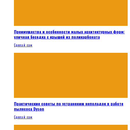
Преимущества и особенности малых архитектурных форм:
уличная беседка с крышей из поликарбоната
Сделай сам
Практические советы по устранению неполадок в работе
пылесоса Dyson
Сделай сам