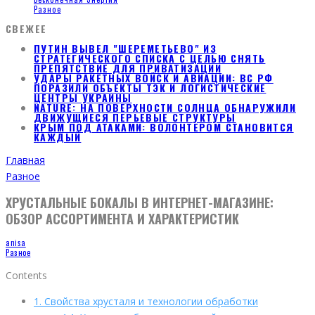
Разное
СВЕЖЕЕ
ПУТИН ВЫВЕЛ "ШЕРЕМЕТЬЕВО" ИЗ
СТРАТЕГИЧЕСКОГО СПИСКА С ЦЕЛЬЮ СНЯТЬ
ПРЕПЯТСТВИЕ ДЛЯ ПРИВАТИЗАЦИИ
УДАРЫ РАКЕТНЫХ ВОЙСК И АВИАЦИИ: ВС РФ
ПОРАЗИЛИ ОБЪЕКТЫ ТЭК И ЛОГИСТИЧЕСКИЕ
ЦЕНТРЫ УКРАИНЫ
NATURE: НА ПОВЕРХНОСТИ СОЛНЦА ОБНАРУЖИЛИ
ДВИЖУЩИЕСЯ ПЕРЬЕВЫЕ СТРУКТУРЫ
КРЫМ ПОД АТАКАМИ: ВОЛОНТЕРОМ СТАНОВИТСЯ
КАЖДЫЙ
Главная
Разное
ХРУСТАЛЬНЫЕ БОКАЛЫ В ИНТЕРНЕТ-МАГАЗИНЕ:
ОБЗОР АССОРТИМЕНТА И ХАРАКТЕРИСТИК
anisa
Разное
Contents
1.
Свойства хрусталя и технологии обработки