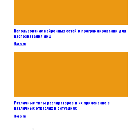
Использование нейронных сетей в программировании для
распознавания лиц
Новости
Различные типы респираторов и их применение в
различных отраслях и ситуациях
Новости