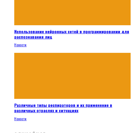
Использование нейронных сетей в программировании для
распознавания лиц
Новости
Различные типы респираторов и их применение в
различных отраслях и ситуациях
Новости