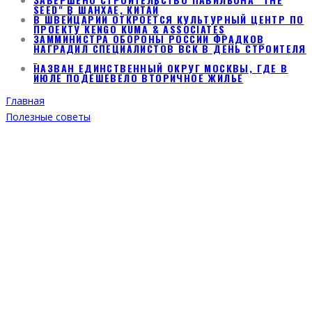
SEED" В ШАНХАЕ, КИТАЙ
В ШВЕЙЦАРИИ ОТКРОЕТСЯ КУЛЬТУРНЫЙ ЦЕНТР ПО
ПРОЕКТУ KENGO KUMA & ASSOCIATES
ЗАММИНИСТРА ОБОРОНЫ РОССИИ ФРАДКОВ
НАГРАДИЛ СПЕЦИАЛИСТОВ ВСК В ДЕНЬ СТРОИТЕЛЯ
НАЗВАН ЕДИНСТВЕННЫЙ ОКРУГ МОСКВЫ, ГДЕ В
ИЮЛЕ ПОДЕШЕВЕЛО ВТОРИЧНОЕ ЖИЛЬЕ
Главная
Полезные советы