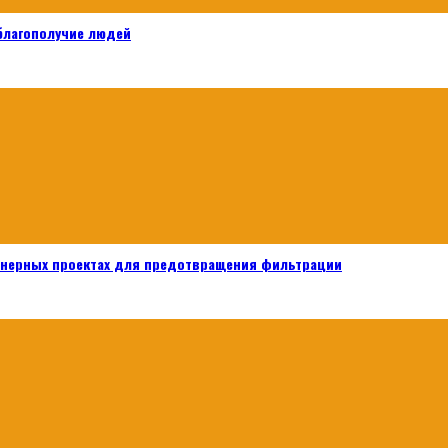
 благополучие людей
енерных проектах для предотвращения фильтрации