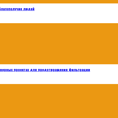
 благополучие людей
енерных проектах для предотвращения фильтрации