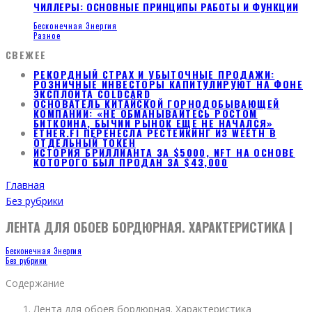
ЧИЛЛЕРЫ: ОСНОВНЫЕ ПРИНЦИПЫ РАБОТЫ И ФУНКЦИИ
Бесконечная Энергия
Разное
СВЕЖЕЕ
РЕКОРДНЫЙ СТРАХ И УБЫТОЧНЫЕ ПРОДАЖИ:
РОЗНИЧНЫЕ ИНВЕСТОРЫ КАПИТУЛИРУЮТ НА ФОНЕ
ЭКСПЛОЙТА COLDCARD
ОСНОВАТЕЛЬ КИТАЙСКОЙ ГОРНОДОБЫВАЮЩЕЙ
КОМПАНИИ: «НЕ ОБМАНЫВАЙТЕСЬ РОСТОМ
БИТКОИНА, БЫЧИЙ РЫНОК ЕЩЕ НЕ НАЧАЛСЯ»
ETHER.FI ПЕРЕНЕСЛА РЕСТЕЙКИНГ ИЗ WEETH В
ОТДЕЛЬНЫЙ ТОКЕН
ИСТОРИЯ БРИЛЛИАНТА ЗА $5000, NFT НА ОСНОВЕ
КОТОРОГО БЫЛ ПРОДАН ЗА $43,000
Главная
Без рубрики
ЛЕНТА ДЛЯ ОБОЕВ БОРДЮРНАЯ. ХАРАКТЕРИСТИКА |
Бесконечная Энергия
Без рубрики
Содержание
Лента для обоев бордюрная. Характеристика