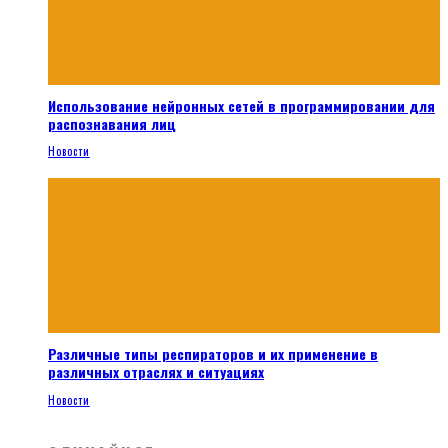
Использование нейронных сетей в программировании для
распознавания лиц
Новости
Различные типы респираторов и их применение в
различных отраслях и ситуациях
Новости