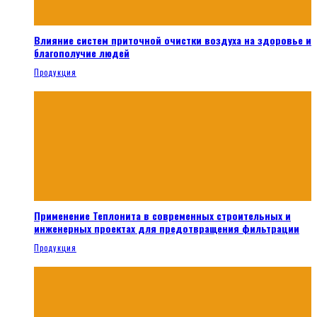
Влияние систем приточной очистки воздуха на здоровье и
благополучие людей
Продукция
Применение Теплонита в современных строительных и
инженерных проектах для предотвращения фильтрации
Продукция