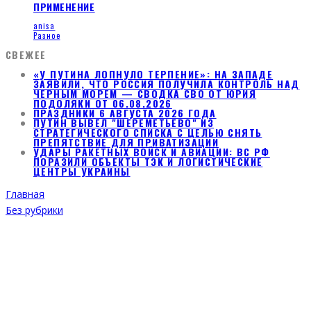
ПРИМЕНЕНИЕ
anisa
Разное
СВЕЖЕЕ
«У ПУТИНА ЛОПНУЛО ТЕРПЕНИЕ»: НА ЗАПАДЕ
ЗАЯВИЛИ, ЧТО РОССИЯ ПОЛУЧИЛА КОНТРОЛЬ НАД
ЧЕРНЫМ МОРЕМ — СВОДКА СВО ОТ ЮРИЯ
ПОДОЛЯКИ ОТ 06.08.2026
ПРАЗДНИКИ 6 АВГУСТА 2026 ГОДА
ПУТИН ВЫВЕЛ "ШЕРЕМЕТЬЕВО" ИЗ
СТРАТЕГИЧЕСКОГО СПИСКА С ЦЕЛЬЮ СНЯТЬ
ПРЕПЯТСТВИЕ ДЛЯ ПРИВАТИЗАЦИИ
УДАРЫ РАКЕТНЫХ ВОЙСК И АВИАЦИИ: ВС РФ
ПОРАЗИЛИ ОБЪЕКТЫ ТЭК И ЛОГИСТИЧЕСКИЕ
ЦЕНТРЫ УКРАИНЫ
Главная
Без рубрики