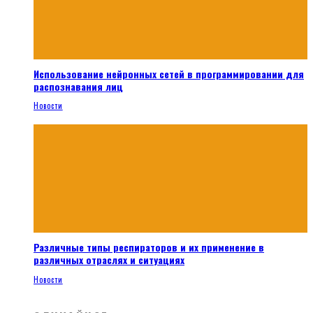
Использование нейронных сетей в программировании для
распознавания лиц
Новости
Различные типы респираторов и их применение в
различных отраслях и ситуациях
Новости